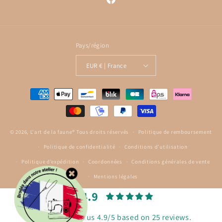
Facebook
Pays/région
EUR € | France
Moyens
de
paiement
© 2026,
L'art de la faune® Tous droits réservés
Politique de remboursement
Politique de confidentialité
Conditions d’utilisation
Politique d’expédition
Coordonnées
Conditions générales de vente
Mentions légales
4.9
Customers rate us 4.9/5 based on 25 reviews.