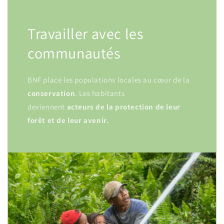
Travailler avec les
communautés
BNF place les populations locales au cœur de la
conservation
. Les habitants
deviennent
acteurs
de la protection de leur
forêt et de leur avenir.