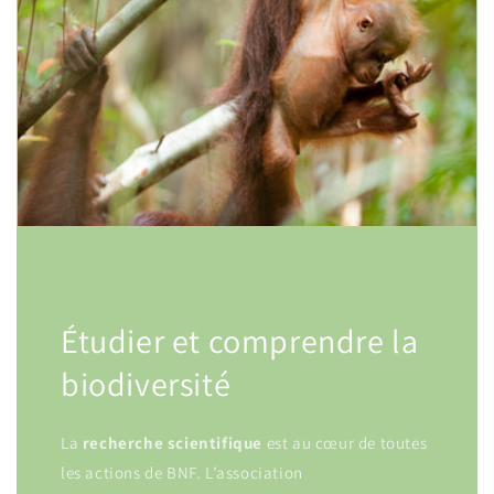
Étudier et comprendre la
biodiversité
La
recherche
scientifique
est au cœur de toutes
les actions de BNF. L’association