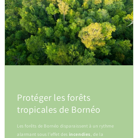
Protéger les forêts
tropicales de Bornéo
Les forêts de Bornéo disparaissent à un rythme
alarmant sous l’effet des
incendies
, de la