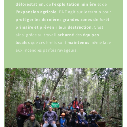
déforestation
, de
l’exploitation
minière
et de
l’expansion
agricole
. BNF agit sur le terrain pour
protéger les dernières grandes zones de forêt
primaire et prévenir leur destruction.
C’est
ainsi grâce au travail
acharné
des
équipes
locales
que ces forêts sont
maintenus
même face
aux incendies parfois ravageurs.