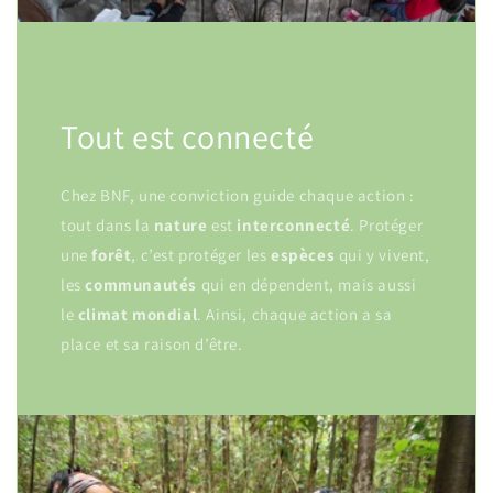
Tout est connecté
Chez BNF, une conviction guide chaque action :
tout dans la
nature
est
interconnecté
. Protéger
une
forêt
, c’est protéger les
espèces
qui y vivent,
les
communautés
qui en dépendent, mais aussi
le
climat
mondial
. Ainsi, chaque action a sa
place et sa raison d’être.