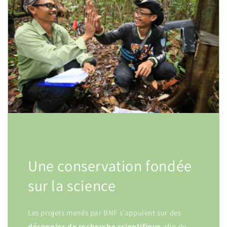
Une conservation fondée
sur la science
Les projets menés par BNF s’appuient sur des
décennies
de
recherche scientifique
afin de