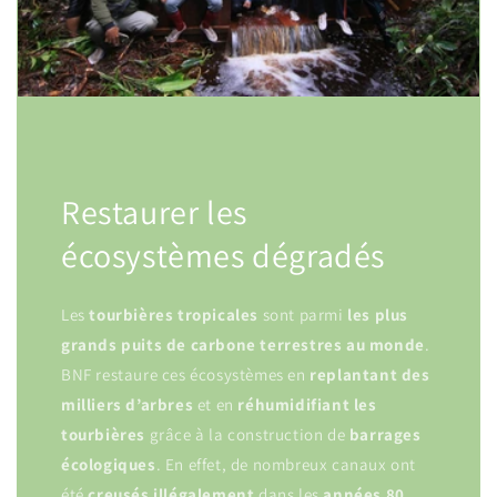
Restaurer les
écosystèmes dégradés
Les
tourbières
tropicales
sont parmi
les plus
grands puits de carbone terrestres au monde
.
BNF restaure ces écosystèmes en
replantant
des
milliers
d’arbres
et en
réhumidifiant
les
tourbières
grâce à la construction de
barrages
écologiques
. En effet, de nombreux canaux ont
été
creusés
illégalement
dans les
années
80