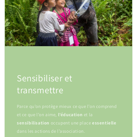
Sensibiliser et
transmettre
Parce qu’on protège mieux ce que l’on comprend
et ce que l’on aime,
l’éducation
et la
sensibilisation
occupent une place
essentielle
dans les actions de l’association.