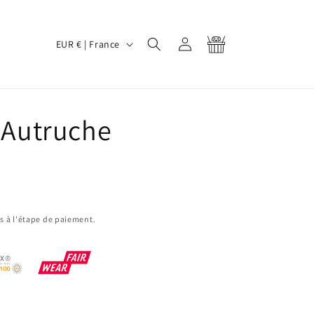
P
Connexion
Panier
EUR € | France
a
y
s
é Autruche
/
r
é
g
i
s à l'étape de paiement.
o
n