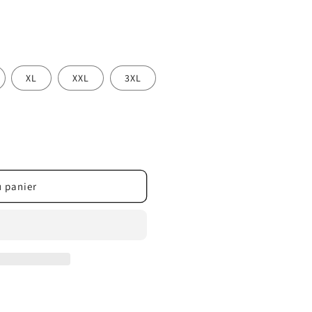
XL
XXL
3XL
u panier