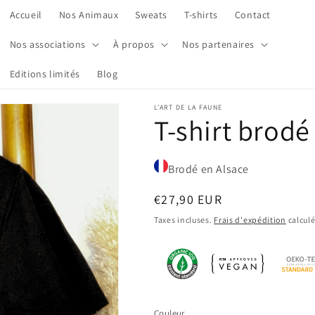
Accueil
Nos Animaux
Sweats
T-shirts
Contact
Nos associations
À propos
Nos partenaires
Editions limités
Blog
L'ART DE LA FAUNE
T-shirt brod
Brodé en Alsace
Prix
€27,90 EUR
habituel
Taxes incluses.
Frais d'expédition
calculé
Couleur