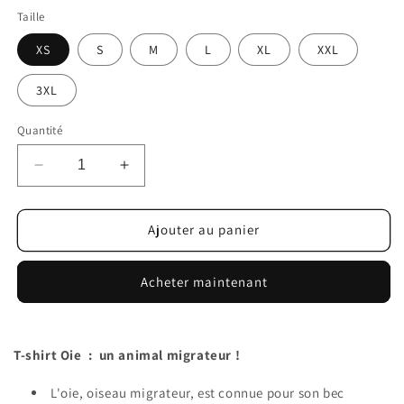
Taille
XS
S
M
L
XL
XXL
3XL
Quantité
Réduire
Augmenter
la
la
quantité
quantité
de
de
Ajouter au panier
T-
T-
shirt
shirt
Acheter maintenant
brodé
brodé
Oie
Oie
T-shirt Oie : un animal migrateur !
L'oie, oiseau migrateur, est connue pour son bec