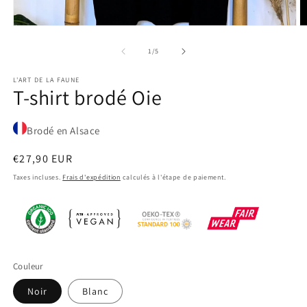
Ouvrir
O
le
le
média
m
de
1
/
5
1
4
dans
d
L'ART DE LA FAUNE
une
u
T-shirt brodé Oie
fenêtre
f
modale
m
Brodé en Alsace
Prix
€27,90 EUR
habituel
Taxes incluses.
Frais d'expédition
calculés à l'étape de paiement.
Couleur
Noir
Blanc