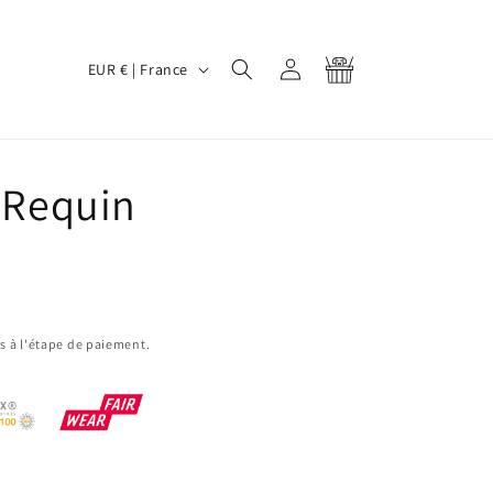
P
Connexion
Panier
EUR € | France
a
y
s
é Requin
/
r
é
g
i
s à l'étape de paiement.
o
n