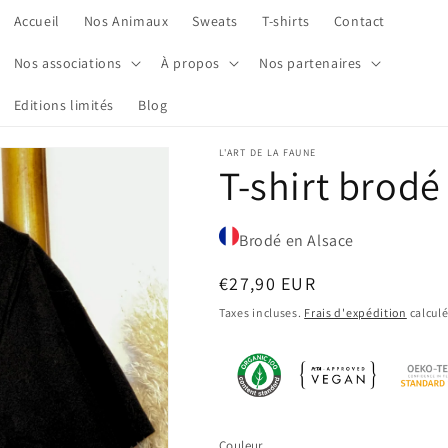
Accueil
Nos Animaux
Sweats
T-shirts
Contact
Nos associations
À propos
Nos partenaires
Editions limités
Blog
L'ART DE LA FAUNE
T-shirt brod
Brodé en Alsace
Prix
€27,90 EUR
habituel
Taxes incluses.
Frais d'expédition
calculé
Couleur