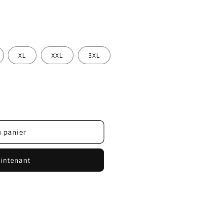
XL
XXL
3XL
u panier
intenant